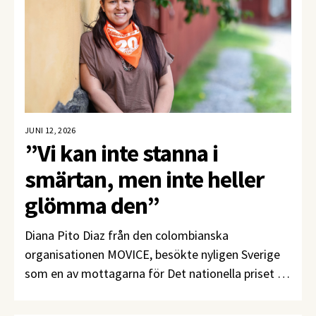
löpande med att stärka säkerheten för att
förhindra liknande händelser.
JUNI 12, 2026
”Vi kan inte stanna i
smärtan, men inte heller
glömma den”
Diana Pito Diaz från den colombianska
organisationen MOVICE, besökte nyligen Sverige
som en av mottagarna för Det nationella priset till
försvar av de mänskliga rättigheterna i Colombia.
Kristna Fredsrörelsen träffade henne för att prata