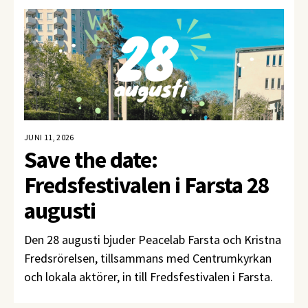
om situationen för människorättsförsvarare och
om fredsavtalen som fyller tio år i höst.
JUNI 11, 2026
Save the date:
Fredsfestivalen i Farsta 28
augusti
Den 28 augusti bjuder Peacelab Farsta och Kristna
Fredsrörelsen, tillsammans med Centrumkyrkan
och lokala aktörer, in till Fredsfestivalen i Farsta.