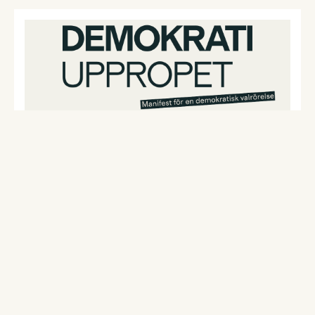
APRIL 29, 2026
Vi vill ha ett demokratiskt
samtal i valrörelsen!
Civilsamhälle och fack varnar: hat och hot riskerar
tysta väljare inför valet 2026. Därför lanserar vi
Demokratiuppropet och uppmanar politikerna att
bidra till ett demokratiskt samhällsklimat och att
ge förutsättningar för väljare att fatta