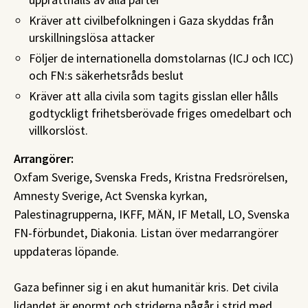
Kräver att civilbefolkningen i Gaza skyddas från
urskillningslösa attacker
Följer de internationella domstolarnas (ICJ och ICC)
och FN:s säkerhetsråds beslut
Kräver att alla civila som tagits gisslan eller hålls
godtyckligt frihetsberövade friges omedelbart och
villkorslöst.
Arrangörer:
Oxfam Sverige, Svenska Freds, Kristna Fredsrörelsen,
Amnesty Sverige, Act Svenska kyrkan,
Palestinagrupperna, IKFF, MÄN, IF Metall, LO, Svenska
FN-förbundet, Diakonia. Listan över medarrangörer
uppdateras löpande.
Gaza befinner sig i en akut humanitär kris. Det civila
lidandet är enormt och striderna pågår i strid med