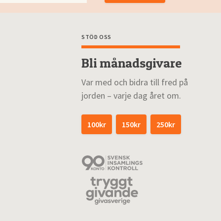
STÖD OSS
Bli månadsgivare
Var med och bidra till fred på
jorden – varje dag året om.
100kr
150kr
250kr