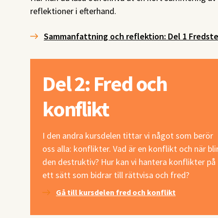
reflektioner i efterhand.
Sammanfattning och reflektion: Del 1 Fredste
Del 2: Fred och
konflikt
I den andra kursdelen tittar vi något som berör
oss alla: konflikter. Vad är en konflikt och när bli
den destruktiv? Hur kan vi hantera konflikter på
ett sätt som bidrar till rättvisa och fred?
Gå till kursdelen fred och konflikt