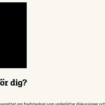
ör dig?
 avsnittet om fredsteologi som underlättar diskussioner oc