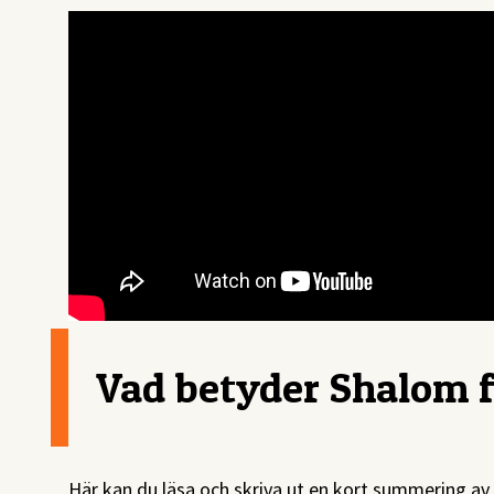
Vad betyder Shalom f
Här kan du läsa och skriva ut en kort summering av