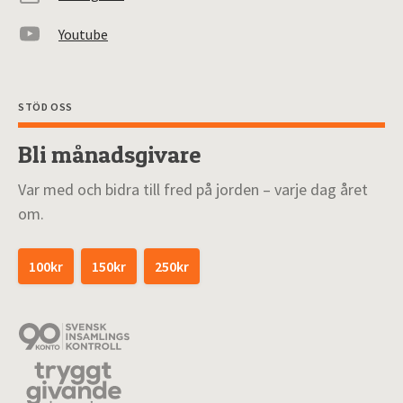
Youtube
STÖD OSS
Bli månadsgivare
Var med och bidra till fred på jorden – varje dag året
om.
100kr
150kr
250kr