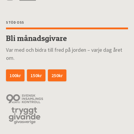
STÖD OSS
Bli månadsgivare
Var med och bidra till fred på jorden – varje dag året
om.
100kr
150kr
250kr