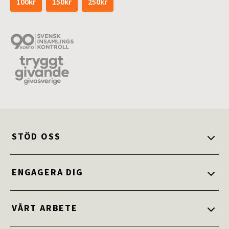
100kr
150kr
250kr
STÖD OSS
Stöd oss
ENGAGERA DIG
Ge en gåva
Engagera dig
VÅRT ARBETE
Ge bort ett gåvokort
Bli medlem