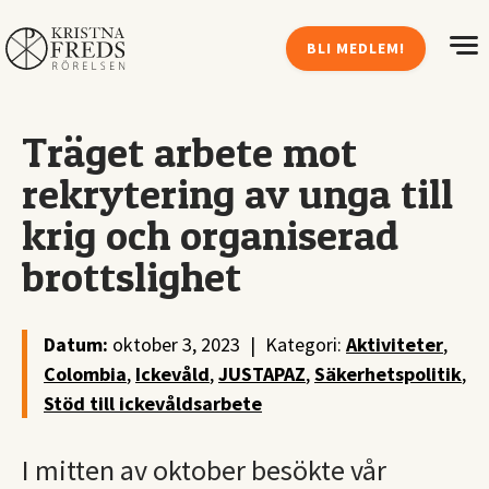
BLI MEDLEM!
Träget arbete mot
rekrytering av unga till
krig och organiserad
brottslighet
Datum:
oktober 3, 2023
|
Kategori:
Aktiviteter
,
Colombia
,
Ickevåld
,
JUSTAPAZ
,
Säkerhetspolitik
,
Stöd till ickevåldsarbete
I mitten av oktober besökte vår