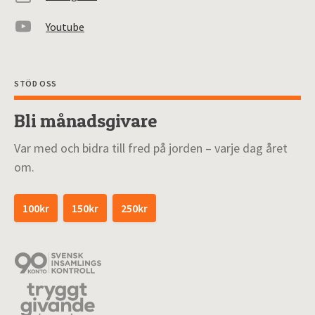
Youtube
STÖD OSS
Bli månadsgivare
Var med och bidra till fred på jorden – varje dag året
om.
100kr
150kr
250kr