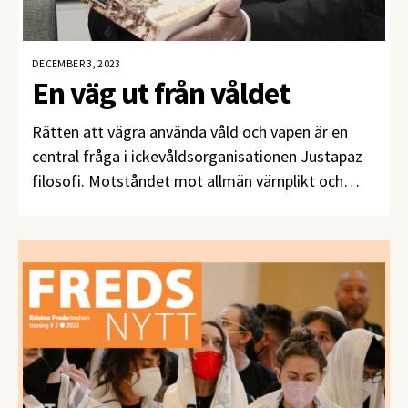
DECEMBER 3, 2023
En väg ut från våldet
Rätten att vägra använda våld och vapen är en
central fråga i ickevåldsorganisationen Justapaz
filosofi. Motståndet mot allmän värnplikt och
kampen för vapenvägrares rättigheter går hand i
hand med insikten om vilka som behöver mest
skydd och omtanke i väpnade konflikter: barn och
unga.