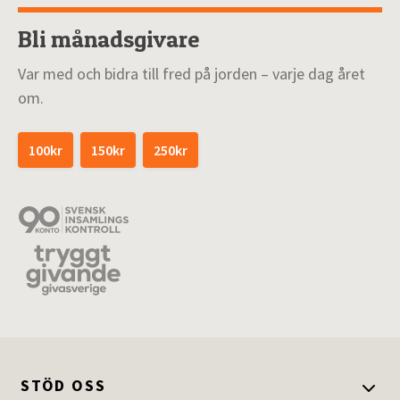
Bli månadsgivare
Var med och bidra till fred på jorden – varje dag året
om.
100kr
150kr
250kr
STÖD OSS