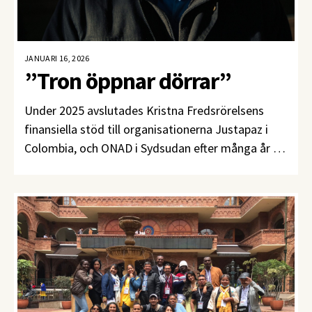
JANUARI 16, 2026
”Tron öppnar dörrar”
Under 2025 avslutades Kristna Fredsrörelsens
finansiella stöd till organisationerna Justapaz i
Colombia, och ONAD i Sydsudan efter många år av
samarbete och ömsesidigt lärande. Martín Nates,
Justapaz chef, berättar om hur det är att vara en
trosbaserad fredsorganisation och vad stödet
från Kristna Fredsrörelsen betytt.