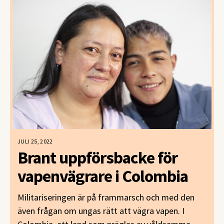
CEPO hopp i ingångna fredsavtal men med
bristande implementering får freden vänta på sig.
JULI 25, 2022
Brant uppförsbacke för
vapenvägrare i Colombia
Militariseringen är på frammarsch och med den
även frågan om ungas rätt att vägra vapen. I