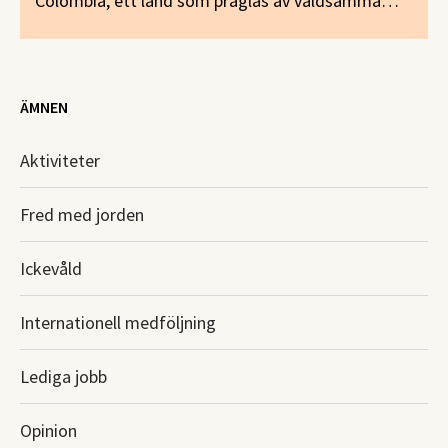
Colombia, ett land som präglas av våldsamma
konflikter, är frågan ständigt aktuell och en del
segrar har vunnits. Men vägen till rättssäkerhet i
prövningen är brant.
ÄMNEN
Aktiviteter
Fred med jorden
Ickevåld
Internationell medföljning
Lediga jobb
Opinion