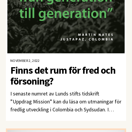
NOVEMBER 2, 2022
Finns det rum för fred och
försoning?
I senaste numret av Lunds stifts tidskrift
”Uppdrag Mission” kan du läsa om utmaningar för
fredlig utveckling i Colombia och Sydsudan. I
dessa både vitt skilda och våldsplågade kontexter
finns det enligt organisationerna Justapaz och