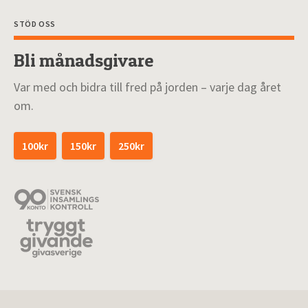
STÖD OSS
Bli månadsgivare
Var med och bidra till fred på jorden – varje dag året
om.
100kr
150kr
250kr