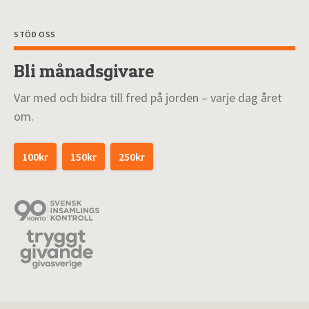
STÖD OSS
Bli månadsgivare
Var med och bidra till fred på jorden – varje dag året
om.
100kr
150kr
250kr