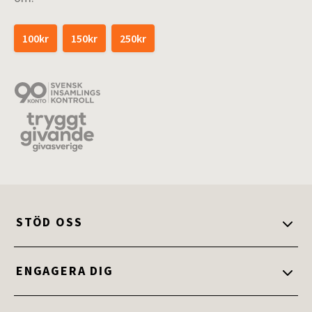
100kr
150kr
250kr
STÖD OSS
Stöd oss
ENGAGERA DIG
Ge en gåva
Engagera dig