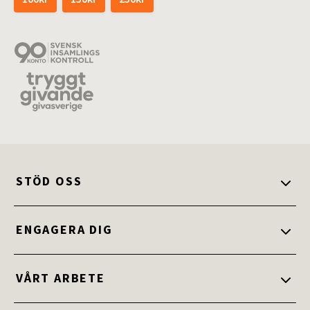
STÖD OSS
Stöd oss
ENGAGERA DIG
Ge en gåva
Engagera dig
VÅRT ARBETE
Ge bort ett gåvokort
Bli medlem