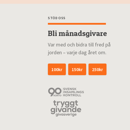
STÖD OSS
Bli månadsgivare
Var med och bidra till fred på
jorden – varje dag året om.
100kr
150kr
250kr