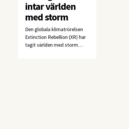
intar världen
med storm
Den globala klimatrörelsen
Extinction Rebellion (XR) har
tagit världen med storm
genom villkorslös retorik och
ofta spektakulära
protestmetoder. 2020
tilldelades rörelsens svenska
gren Martin Luther King-
priset för att ”visa prov på en
mångfald av
ickevåldsmetoder” och
”inspirera till brett
engagemang samt vara en