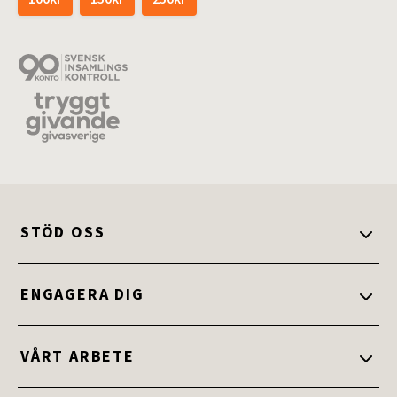
STÖD OSS
Stöd oss
ENGAGERA DIG
Ge en gåva
Engagera dig
VÅRT ARBETE
Ge bort ett gåvokort
Bli medlem