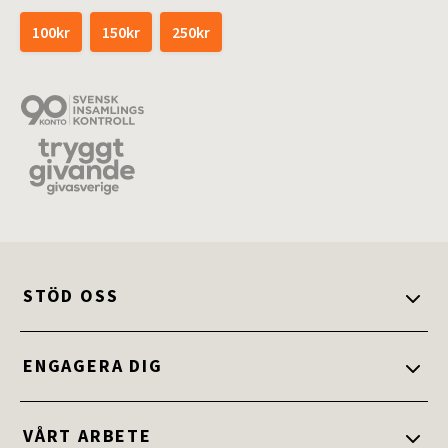
100kr
150kr
250kr
STÖD OSS
Stöd oss
ENGAGERA DIG
Ge en gåva
Engagera dig
VÅRT ARBETE
Ge bort ett gåvokort