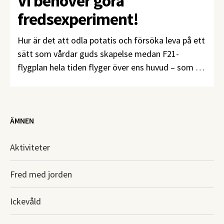
Vi behöver göra
fredsexperiment!
Hur är det att odla potatis och försöka leva på ett
sätt som vårdar guds skapelse medan F21-
flygplan hela tiden flyger över ens huvud – som en
ständig påminnelse om den pågående
upprustningen?
ÄMNEN
Aktiviteter
Fred med jorden
Ickevåld