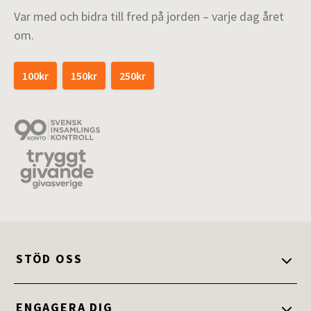
Var med och bidra till fred på jorden – varje dag året
om.
100kr
150kr
250kr
STÖD OSS
Stöd oss
ENGAGERA DIG