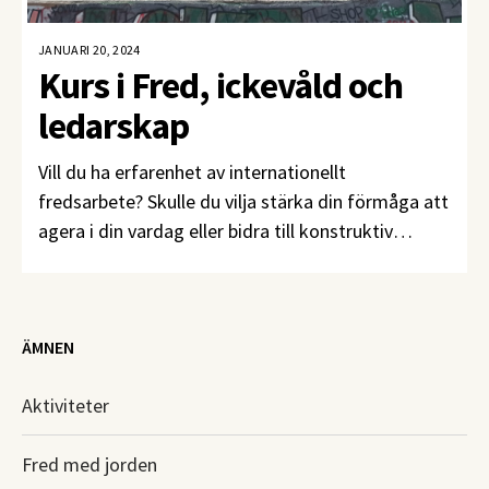
JANUARI 20, 2024
Kurs i Fred, ickevåld och
ledarskap
Vill du ha erfarenhet av internationellt
fredsarbete? Skulle du vilja stärka din förmåga att
agera i din vardag eller bidra till konstruktiv
konflikthantering på jobbet? Ansök till kursen
Fred, ickevåld och ledarskap senast den 15 april!
ÄMNEN
Aktiviteter
Fred med jorden