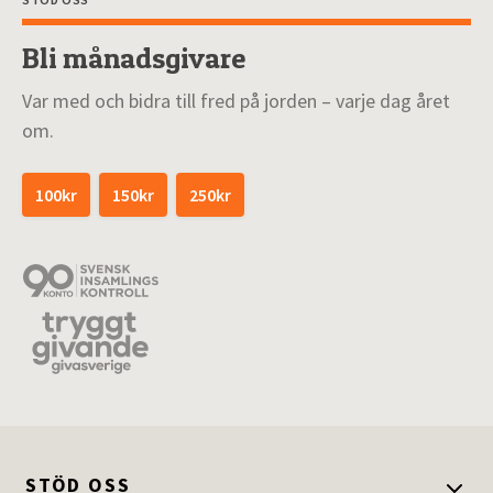
Bli månadsgivare
Var med och bidra till fred på jorden – varje dag året
om.
100kr
150kr
250kr
STÖD OSS