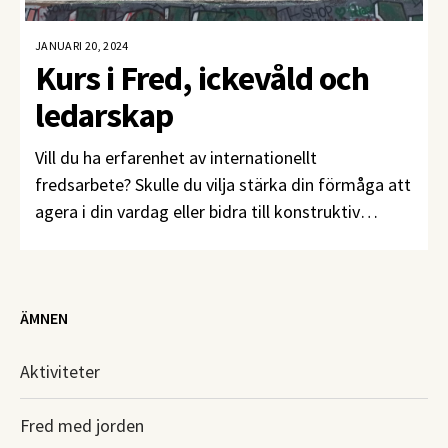
JANUARI 20, 2024
Kurs i Fred, ickevåld och
ledarskap
Vill du ha erfarenhet av internationellt
fredsarbete? Skulle du vilja stärka din förmåga att
agera i din vardag eller bidra till konstruktiv
konflikthantering på jobbet? Ansök till kursen
Fred, ickevåld och ledarskap senast den 15 april!
ÄMNEN
Aktiviteter
Fred med jorden