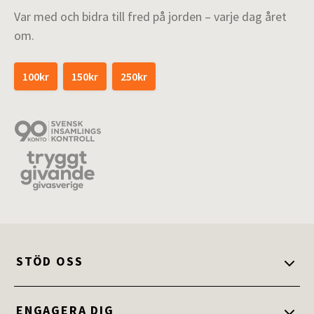
Var med och bidra till fred på jorden – varje dag året
om.
100kr
150kr
250kr
STÖD OSS
Stöd oss
ENGAGERA DIG