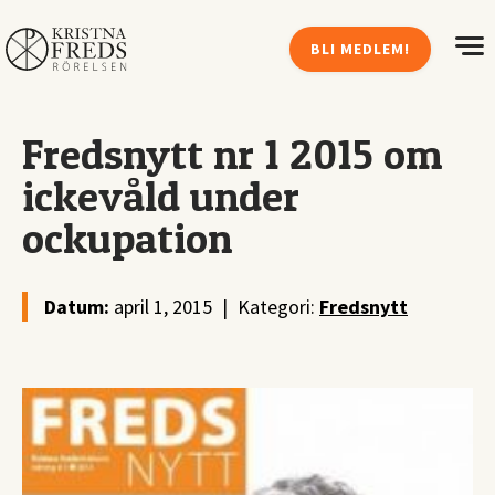
BLI MEDLEM!
Fredsnytt nr 1 2015 om
ickevåld under
ockupation
Datum:
april 1, 2015
|
Kategori:
Fredsnytt