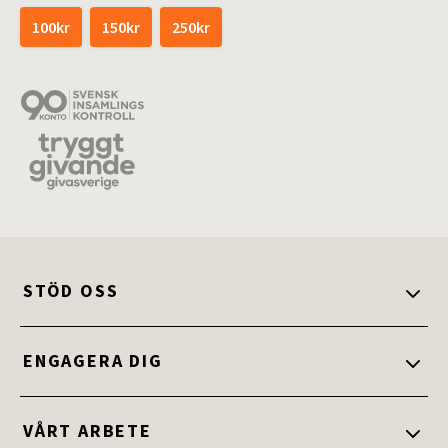
100kr
150kr
250kr
STÖD OSS
Stöd oss
ENGAGERA DIG
Ge en gåva
Engagera dig
VÅRT ARBETE
Ge bort ett gåvokort