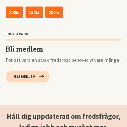
100kr
150kr
250kr
ENGAGERA DIG
Bli medlem
För att vara en stark fredsröst behöver vi vara många!
BLI MEDLEM
Håll dig uppdaterad om fredsfrågor,
lediga jobb och mycket mer.