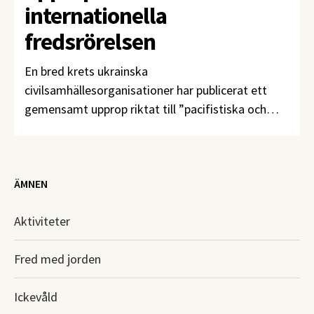
internationella
fredsrörelsen
En bred krets ukrainska
civilsamhällesorganisationer har publicerat ett
gemensamt upprop riktat till ”pacifistiska och
fredsbyggande rörelser runt om i världen”.
ÄMNEN
Aktiviteter
Fred med jorden
Ickevåld