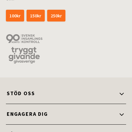
100kr
150kr
250kr
STÖD OSS
Stöd oss
ENGAGERA DIG
Ge en gåva
Engagera dig