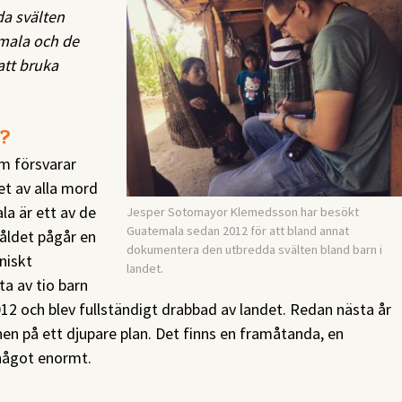
a svälten
mala och de
att bruka
t?
om försvarar
et av alla mord
a är ett av de
Jesper Sotomayor Klemedsson har besökt
Guatemala sedan 2012 för att bland annat
åldet pågår en
dokumentera den utbredda svälten bland barn i
niskt
landet.
a av tio barn
2 och blev fullständigt drabbad av landet. Redan nästa år
en på ett djupare plan. Det finns en framåtanda, en
något enormt.