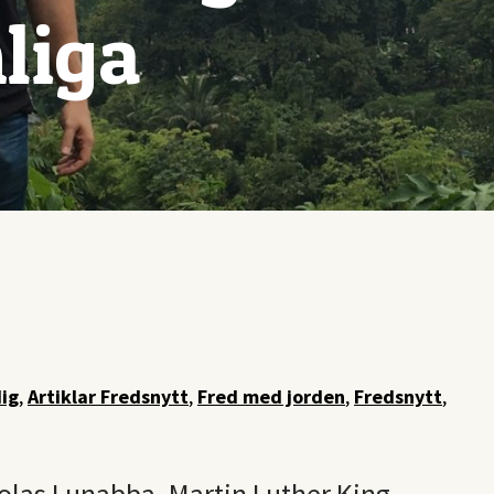
liga
dig
,
Artiklar Fredsnytt
,
Fred med jorden
,
Fredsnytt
,
olas Lunabba, Martin Luther King-