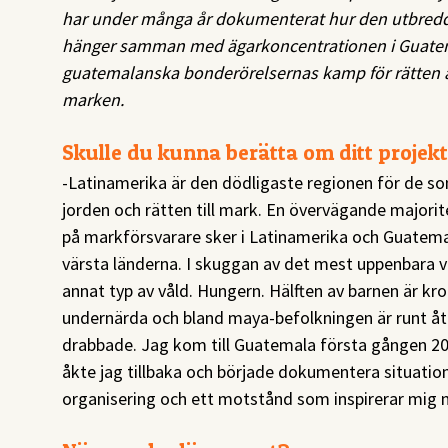
har under många år dokumenterat hur den utbredd
hänger samman med ägarkoncentrationen i Guate
guatemalanska bonderörelsernas kamp för rätten 
marken.
Skulle du kunna berätta om ditt projek
-Latinamerika är den dödligaste regionen för de s
jorden och rätten till mark. En övervägande majorit
på markförsvarare sker i Latinamerika och Guatemal
värsta länderna. I skuggan av det mest uppenbara v
annat typ av våld. Hungern. Hälften av barnen är kro
undernärda och bland maya-befolkningen är runt ått
drabbade. Jag kom till Guatemala första gången 201
åkte jag tillbaka och började dokumentera situation
organisering och ett motstånd som inspirerar mig 