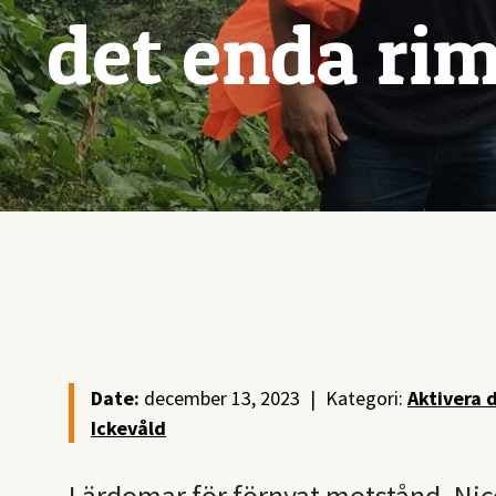
det enda rim
Date:
december 13, 2023
|
Kategori:
Aktivera 
Ickevåld
Lärdomar för förnyat motstånd. Nic