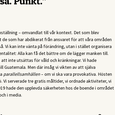
sa. Punkt.”
tällning – omvandlat till vår kontext. Det som blev
 att de som har abdikerat från ansvaret för att våra områden
r så. Vi kan inte vänta på förändring, utan i stället organisera
ntalitet: Alla kan få det bättre om de lägger manken till.
h att inte utsättas för våld och kränkningar. Vi hade
ill Guatemala. Men där insåg vi vikten av att själva
pa
parallellsamhällen
– om vi ska vara provokativa. Hösten
 Vi serverade tre gratis måltider, vi ordnade aktiviteter, vi
2019 hade den upplevda säkerheten hos de boende i området
och i media.