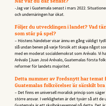
När var du där senast?
-Jag var i Guatemala senast i mars 2022. Situatione
och undernäringen har ökat.
Följer du utvecklingen i landet? Vad t
som står på spel?
– Höstens händelser visar ännu en gång väldigt tydli
slå undan benen på varje försök att skapa något so
med en moderat socialdemokrat som Arévalo. Vi har
Arévalo [Juan José Arévalo, Guatemalas första folk
reformer för landets majoritet.
Detta nummer av Fredsnytt har temat fö
Guatemalas folkrörelser är särskilt br
– Det finns en universell moralisk princip som säger a
större ansvar. I verkligheten är det tyvärr så att de
Guatemala är ett skolboksexempel på detta. Det 