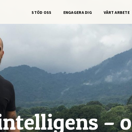
STÖD OSS
ENGAGERA DIG
VÅRT ARBETE
intelligens – 