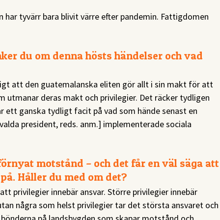
n har tyvärr bara blivit värre efter pandemin. Fattigdomen
änker du om denna hösts händelser och vad
gt att den guatemalanska eliten gör allt i sin makt för att
m utmanar deras makt och privilegier. Det räcker tydligen
 ett ganska tydligt facit på vad som hände senast en
valda president, reds. anm.] implementerade sociala
rnyat motstånd – och det får en väl säga att
a på. Håller du med om det?
tt privilegier innebär ansvar. Större privilegier innebär
 utan några som helst privilegier tar det största ansvaret och
är bönderna på landsbygden som skapar motstånd och