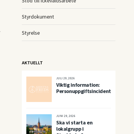
Stöd till ickevåldsarbete
Styrdokument
r
Styrelse
AKTUELLT
JULI 29, 2026
Viktig information:
Personuppgiftsincident
JUNI 29, 2026
Ska vi starta en
lokalgrupp i