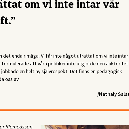
ättat om vi inte intar vår
ft.”
h det enda rimliga. Vi får inte något uträttat om vi inte intar
vi formulerade att våra politiker inte utgjorde den auktoritet
om jobbade en helt ny självrespekt. Det finns en pedagogisk
a oss av.
/Nathaly Sala
yor Klemedsson