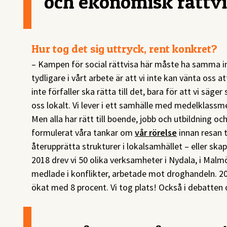
och ekonomisk rättvi
Hur tog det sig uttryck, rent konkret?
– Kampen för social rättvisa här måste ha samma ins
tydligare i vårt arbete är att vi inte kan vänta oss
inte förfaller ska rätta till det, bara för att vi säge
oss lokalt. Vi lever i ett samhälle med medelklassme
Men alla har rätt till boende, jobb och utbildning oc
formulerat våra tankar om
vår rörelse
innan resan t
återupprätta strukturer i lokalsamhället – eller ska
2018 drev vi 50 olika verksamheter i Nydala, i Malmö.
medlade i konflikter, arbetade mot droghandeln. 
ökat med 8 procent. Vi tog plats! Också i debatten 