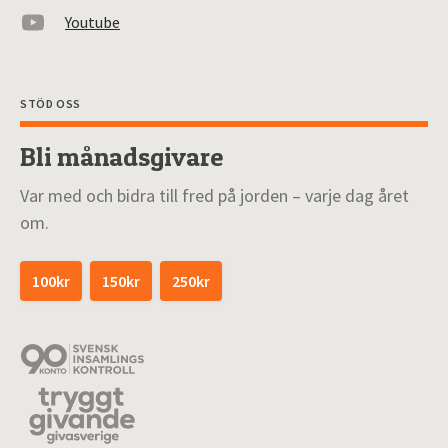
Youtube
STÖD OSS
Bli månadsgivare
Var med och bidra till fred på jorden – varje dag året
om.
100kr
150kr
250kr