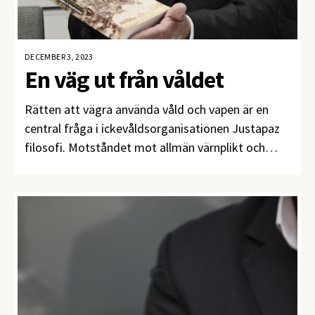
DECEMBER 3, 2023
En väg ut från våldet
Rätten att vägra använda våld och vapen är en
central fråga i ickevåldsorganisationen Justapaz
filosofi. Motståndet mot allmän värnplikt och
kampen för vapenvägrares rättigheter går hand i
hand med insikten om vilka som behöver mest
skydd och omtanke i väpnade konflikter: barn och
unga.